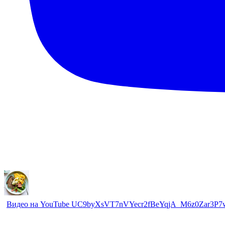
Видео на YouTube UC9byXsVT7nVYecr2fBeYqjA_M6z0Zar3P7