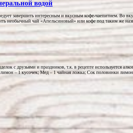
неральной водой
следует завершить интересным и вкусным кофе-чаепитием. Во вк
ить необычный чай «Апельсиновый» или кофе под таким же назв
елок с друзьями и праздников, т.к. в рецепте используется алк
и лимон – 1 кусочек; Мед – 1 чайная ложка; Сок половинки лимо