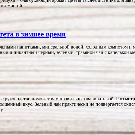
черёмухи – благоухающий аромат Цветы тысячелистника для зава
иями Настой…
ета в зимнее время
ьными напитками, минеральной водой, холодным компотом и мор
тный и пикантный черный, зеленый, травяной чай с капелькой м
ткое руководство поможет вам правильно заваривать чай. Рассмо
асыщенный вкус. Зеленый чай практически не подвергается окис
тку…