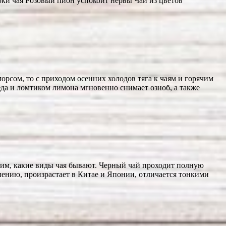
рки чая Розовый пион успокоит нервы Чай из цветов
сом, то с приходом осенних холодов тяга к чаям и горячим
еда и ломтиком лимона мгновенно снимает озноб, а также
трим, какие виды чая бывают. Черный чай проходит полную
лению, произрастает в Китае и Японии, отличается тонкими