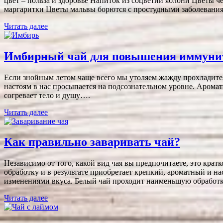
цвет – польза и здоровье Напиток из соцветий яблони Цветы 
маргаритки Цветы мальвы борются с простудными заболеван
Читать далее
Имбирный чай для повышения иммунит
Если знойным летом чаще всего мы утоляем жажду прохладител
настоям в нас просыпается на подсознательном уровне. Арома
согревает тело и душу….
Читать далее
Как правильно заваривать чай?
Независимо от того, какой вид чая вы предпочитаете, это кра
обработку и в результате приобретает крепкий, ароматный и н
изменениями вкуса. Белый чай проходит наименьшую обрабо
Читать далее